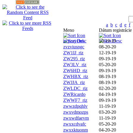
a
b
c
d
e
f
Meno
Dátum registrácie
zvyzayclnk
10-19-19
zvzviusngc
08-20-20
ZW1IJ_riz
12-19-19
ZW295_riz
09-19-19
ZW3LV_riz
05-20-20
ZW6HD_riz
09-19-19
ZWHBX_riz
08-19-19
ZWJJA_riz
08-19-19
ZWLDC_riz
02-20-20
ZWRicardo
04-19-19
ZWWF7_riz
09-19-19
zwwzdpqhlv
11-19-19
zwxvdmozps
03-20-20
zwxwdfaevm
11-19-19
zwxxcdvafc
05-20-20
zwxxktuonm
04-20-20