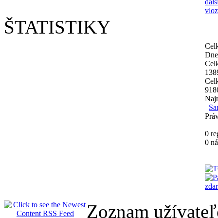
dals
vloz
ŠTATISTIKY
Cel
Dne
Cel
138
Cel
918
Najn
Sa
Práv
0 re
0 n
Zoznam užívate