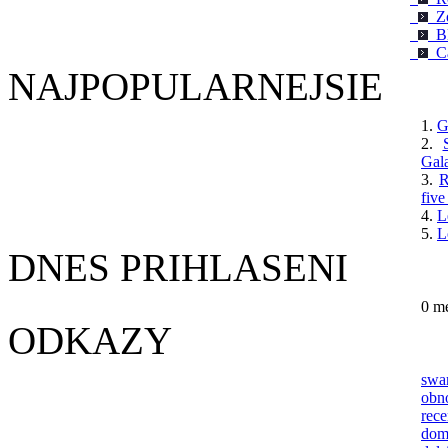
Zo
Bl
Ca
NAJPOPULARNEJSIE
1.
G
2.
Gal
3.
R
five
4.
L
5.
L
DNES PRIHLASENI
0 m
ODKAZY
swa
obn
re
dom