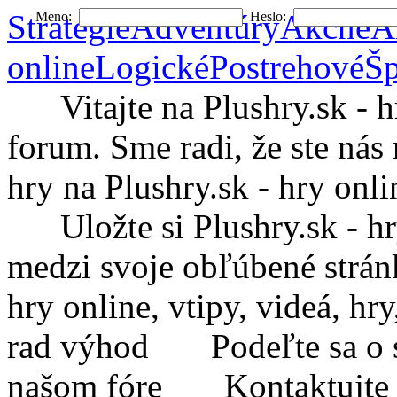
Stratégie
Adventúry
Akčné
A
Meno:
Heslo:
online
Logické
Postrehové
Šp
Vitajte na Plushry.sk - hry
forum. Sme radi, že ste nás 
hry na Plushry.sk - hry onli
Uložte si Plushry.sk - hry 
medzi svoje obľúbené strá
hry online, vtipy, videá, h
rad výhod
Podeľte sa o sv
našom fóre
Kontaktujte Plu