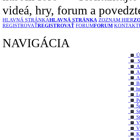
videá, hry, forum a povedzt
HLAVNÁ STRÁNKA
HLAVNÁ STRÁNKA
ZOZNAM HIER
Z
REGISTROVAŤ
REGISTROVAŤ
FORUM
FORUM
KONTAKTU
NAVIGÁCIA
Úv
St
Ad
Ak
Ar
Bo
hr
Lo
Po
Šp
St
St
Vi
Vš
Ko
Re