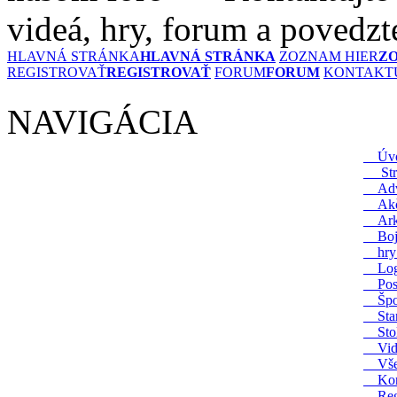
videá, hry, forum a povedzt
HLAVNÁ STRÁNKA
HLAVNÁ STRÁNKA
ZOZNAM HIER
Z
REGISTROVAŤ
REGISTROVAŤ
FORUM
FORUM
KONTAKTU
NAVIGÁCIA
Úvo
Stra
Adv
Akč
Ark
Boj
hry 
Log
Pos
Špor
Star
Stol
Vide
Vše
Kont
Reg