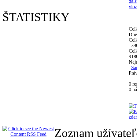
dals
vloz
ŠTATISTIKY
Cel
Dne
Cel
139
Cel
918
Najn
Sa
Práv
0 re
0 n
Zoznam užívate