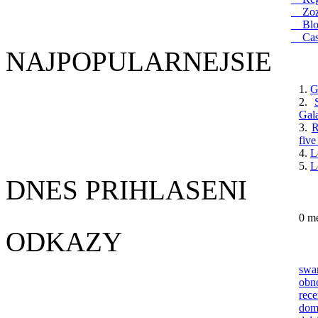
Zoz
Blog
Cas
NAJPOPULARNEJSIE
1.
G
2.
Gal
3.
R
five
4.
L
5.
L
DNES PRIHLASENI
0 m
ODKAZY
swa
obn
re
dom