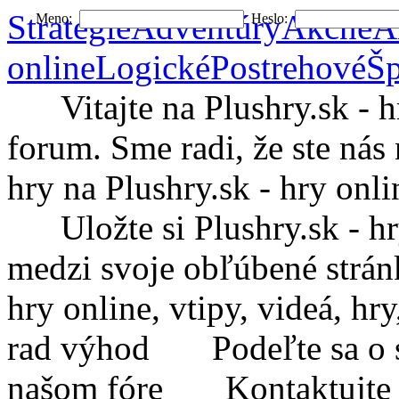
Stratégie
Adventúry
Akčné
A
Meno:
Heslo:
online
Logické
Postrehové
Šp
Vitajte na Plushry.sk - hry
forum. Sme radi, že ste nás 
hry na Plushry.sk - hry onli
Uložte si Plushry.sk - hry 
medzi svoje obľúbené strá
hry online, vtipy, videá, h
rad výhod
Podeľte sa o sv
našom fóre
Kontaktujte Plu