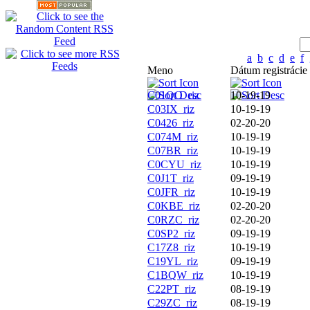
a
b
c
d
e
f
Meno
Dátum registrácie
C01QO_riz
10-19-19
C03IX_riz
10-19-19
C0426_riz
02-20-20
C074M_riz
10-19-19
C07BR_riz
10-19-19
C0CYU_riz
10-19-19
C0J1T_riz
09-19-19
C0JFR_riz
10-19-19
C0KBE_riz
02-20-20
C0RZC_riz
02-20-20
C0SP2_riz
09-19-19
C17Z8_riz
10-19-19
C19YL_riz
09-19-19
C1BQW_riz
10-19-19
C22PT_riz
08-19-19
C29ZC_riz
08-19-19