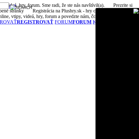
, videá, hry, forum. Sme radi, že ste nás navštívil(a).
Prezrite si
né heslo?
bené stránky
Registrácia na Plushry.sk - hry online, vtipy, videá,
ne, vtipy, videá, hry, forum a povedzte nám, čo si myslíte
TROVAŤ
REGISTROVAŤ
FORUM
FORUM
KONTAKTUJTE