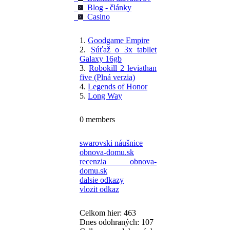
Blog - články
Casino
1.
Goodgame Empire
2.
Súťaž o 3x tabllet
Galaxy 16gb
3.
Robokill 2 leviathan
five (Plná verzia)
4.
Legends of Honor
5.
Long Way
0 members
swarovski náušnice
obnova-domu.sk
recenzia obnova-
domu.sk
dalsie odkazy
vlozit odkaz
Celkom hier: 463
Dnes odohraných: 107