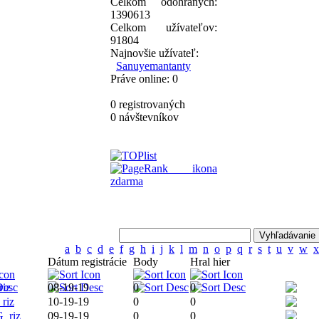
Celkom odohraných:
1390613
Celkom užívateľov:
91804
Najnovšie užívateľ:
Sanuyemantanty
Práve online: 0
0 registrovaných
0 návštevníkov
a
b
c
d
e
f
g
h
i
j
k
l
m
n
o
p
q
r
s
t
u
v
w
x
Dátum registrácie
Body
Hral hier
iz
08-19-19
0
0
riz
10-19-19
0
0
_riz
09-19-19
0
0