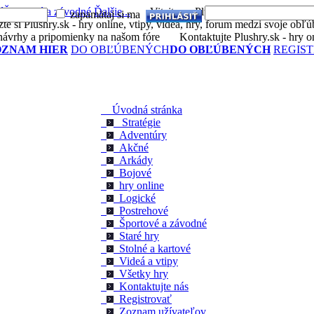
é
Športové a závodné
Ďalšie...
Vitajte na Plushry.sk - hry online, vtipy
zapamätaj si ma
Vytvoriť účet
Strate
si Plushry.sk - hry online, vtipy, videá, hry, forum medzi svoje obľú
ávrhy a pripomienky na našom fóre
Kontaktujte Plushry.sk - hry onli
OZNAM HIER
DO OBĽÚBENÝCH
DO OBĽÚBENÝCH
REGIS
Úvodná stránka
Stratégie
Adventúry
Akčné
Arkády
Bojové
hry online
Logické
Postrehové
Športové a závodné
Staré hry
Stolné a kartové
Videá a vtipy
Všetky hry
Kontaktujte nás
Registrovať
Zoznam užívateľov