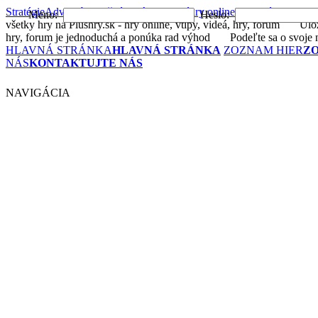
Stratégie
Adventúry
Akčné
Arkády
Bojové
hry online
Logické
Postrehov
Meno:
Heslo:
všetky hry na Plushry.sk - hry online, vtipy, videá, hry, forum
Uložte 
hry, forum je jednoduchá a ponúka rad výhod
Podeľte sa o svoje n
HLAVNÁ STRÁNKA
HLAVNÁ STRÁNKA
ZOZNAM HIER
Z
NÁS
KONTAKTUJTE NÁS
NAVIGÁCIA