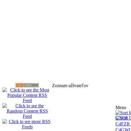
Zoznam užívateľov
Meno
C3ZIE_r
C4FZR_
C4GWG