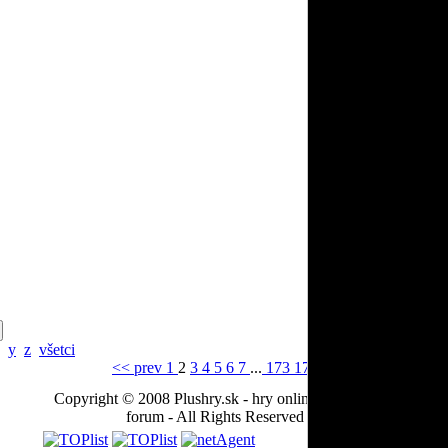
y
z
všetci
<< prev
1
2
3
4
5
6
7
...
173
174
next >>
Copyright © 2008 Plushry.sk - hry online, vtipy, videá, hry,
forum - All Rights Reserved
Partneri