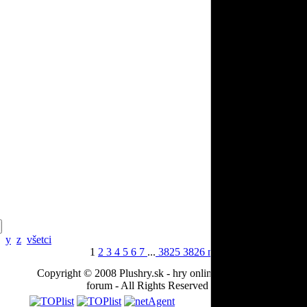
y
z
všetci
1
2
3
4
5
6
7
...
3825
3826
next >>
Copyright © 2008 Plushry.sk - hry online, vtipy, videá, hry,
forum - All Rights Reserved
Partneri