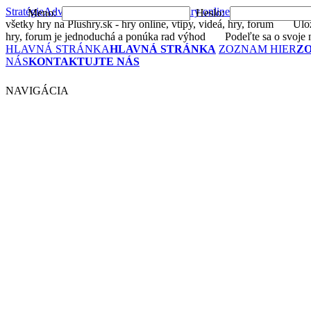
Stratégie
Adventúry
Akčné
Arkády
Bojové
hry online
Logické
Postrehov
Meno:
Heslo:
všetky hry na Plushry.sk - hry online, vtipy, videá, hry, forum
Uložte 
hry, forum je jednoduchá a ponúka rad výhod
Podeľte sa o svoje n
HLAVNÁ STRÁNKA
HLAVNÁ STRÁNKA
ZOZNAM HIER
Z
NÁS
KONTAKTUJTE NÁS
NAVIGÁCIA