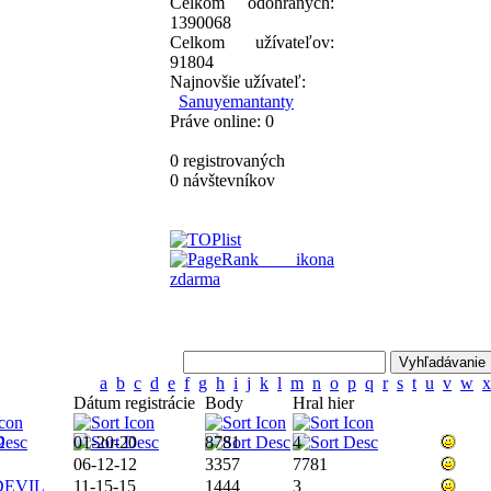
Celkom odohraných:
1390068
Celkom užívateľov:
91804
Najnovšie užívateľ:
Sanuyemantanty
Práve online: 0
0 registrovaných
0 návštevníkov
a
b
c
d
e
f
g
h
i
j
k
l
m
n
o
p
q
r
s
t
u
v
w
x
Dátum registrácie
Body
Hral hier
2
01-20-20
8781
4
06-12-12
3357
7781
rDEVIL
11-15-15
1444
3