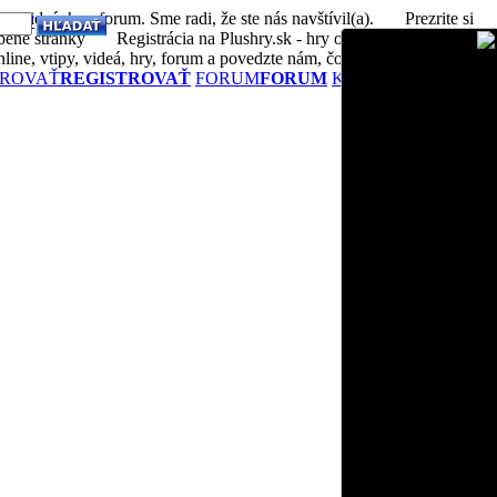
, videá, hry, forum. Sme radi, že ste nás navštívil(a).
Prezrite si
eslo?
bené stránky
Registrácia na Plushry.sk - hry online, vtipy, videá,
ne, vtipy, videá, hry, forum a povedzte nám, čo si myslíte
TROVAŤ
REGISTROVAŤ
FORUM
FORUM
KONTAKTUJTE