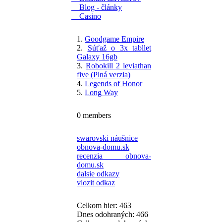
Blog - články
Casino
1.
Goodgame Empire
2.
Súťaž o 3x tabllet
Galaxy 16gb
3.
Robokill 2 leviathan
five (Plná verzia)
4.
Legends of Honor
5.
Long Way
0 members
swarovski náušnice
obnova-domu.sk
recenzia obnova-
domu.sk
dalsie odkazy
vlozit odkaz
Celkom hier: 463
Dnes odohraných: 466