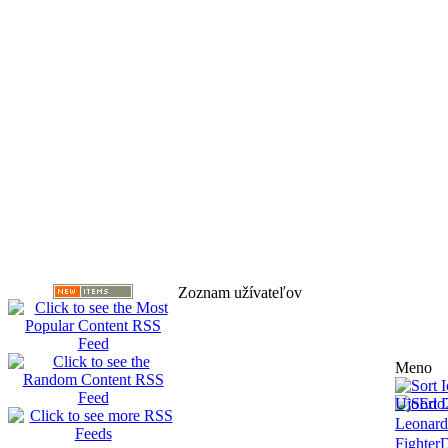
Zoznam užívateľov
Meno
UjoEdo
Leonard
Fighte