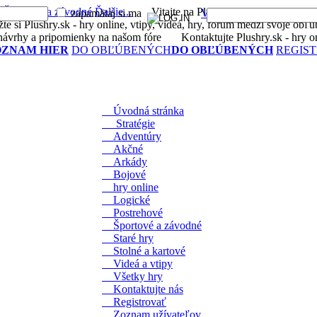
é
Športové a závodné
Ďalšie...
Vitajte na Plushry.sk - hry online, vtipy
zapamätaj si ma
Vytvoriť účet
Stratené h
si Plushry.sk - hry online, vtipy, videá, hry, forum medzi svoje obľú
ávrhy a pripomienky na našom fóre
Kontaktujte Plushry.sk - hry onli
OZNAM HIER
DO OBĽÚBENÝCH
DO OBĽÚBENÝCH
REGIS
Úvodná stránka
Stratégie
Adventúry
Akčné
Arkády
Bojové
hry online
Logické
Postrehové
Športové a závodné
Staré hry
Stolné a kartové
Videá a vtipy
Všetky hry
Kontaktujte nás
Registrovať
Zoznam užívateľov