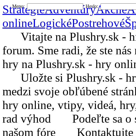
Stratégie
Adventúry
Akčné
A
Meno:
Heslo:
online
Logické
Postrehové
Šp
Vitajte na Plushry.sk - hry
forum. Sme radi, že ste nás 
hry na Plushry.sk - hry onli
Uložte si Plushry.sk - hry 
medzi svoje obľúbené strá
hry online, vtipy, videá, h
rad výhod
Podeľte sa o sv
našom fóre
Kontaktujte Plu