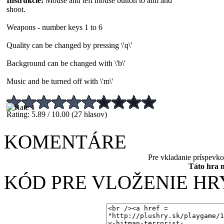
Inštrukcie:
Mouse and left mouse button to aim and
shoot.
Weapons - number keys 1 to 6
Quality can be changed by pressing \'q\'
Background can be changed with \'b\'
Music and be turned off with \'m\'
Rating: 5.89 / 10.00 (27 hlasov)
KOMENTÁRE
Pre vkladanie príspevk
Táto hra 
KÓD PRE VLOŽENIE HR