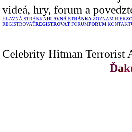
videá, hry, forum a povedzt
HLAVNÁ STRÁNKA
HLAVNÁ STRÁNKA
ZOZNAM HIER
Z
REGISTROVAŤ
REGISTROVAŤ
FORUM
FORUM
KONTAKTU
Celebrity Hitman Terrorist 
Ď
a
k