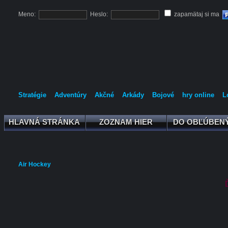
Meno:
Heslo:
zapamätaj si ma
Stratégie
Adventúry
Akčné
Arkády
Bojové
hry online
L
HLAVNÁ STRÁNKA
ZOZNAM HIER
DO OBĽÚBEN
HLAVNÁ STRÁNKA
ZOZNAM HIER
DO OBĽÚBEN
Air Hockey