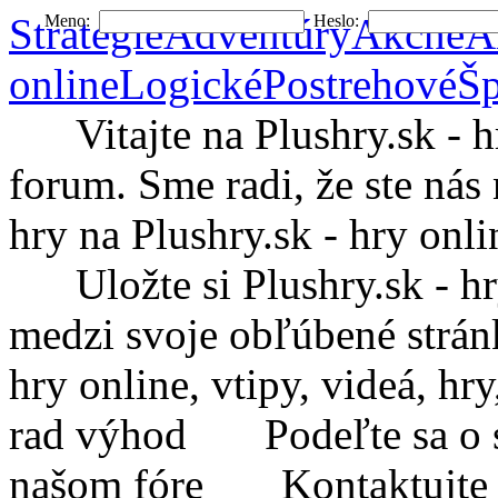
Stratégie
Adventúry
Akčné
A
Meno:
Heslo:
online
Logické
Postrehové
Šp
Vitajte na Plushry.sk - hry
forum. Sme radi, že ste nás 
hry na Plushry.sk - hry onli
Uložte si Plushry.sk - hry 
medzi svoje obľúbené strá
hry online, vtipy, videá, h
rad výhod
Podeľte sa o sv
našom fóre
Kontaktujte Plu