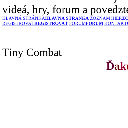
videá, hry, forum a povedzt
HLAVNÁ STRÁNKA
HLAVNÁ STRÁNKA
ZOZNAM HIER
Z
REGISTROVAŤ
REGISTROVAŤ
FORUM
FORUM
KONTAKTU
Tiny Combat
Ď
a
k