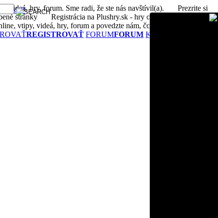
, videá, hry, forum. Sme radi, že ste nás navštívil(a).
Prezrite si
né heslo?
bené stránky
Registrácia na Plushry.sk - hry online, vtipy, videá,
ne, vtipy, videá, hry, forum a povedzte nám, čo si myslíte
TROVAŤ
REGISTROVAŤ
FORUM
FORUM
KONTAKTUJTE