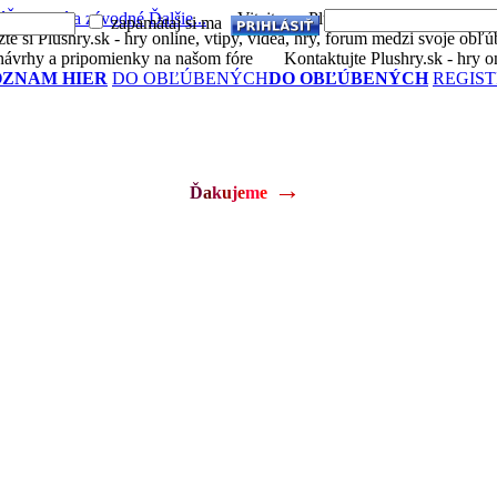
é
Športové a závodné
Ďalšie...
Vitajte na Plushry.sk - hry online, vtipy
zapamätaj si ma
Vytvoriť účet
Strate
si Plushry.sk - hry online, vtipy, videá, hry, forum medzi svoje obľú
ávrhy a pripomienky na našom fóre
Kontaktujte Plushry.sk - hry onli
OZNAM HIER
DO OBĽÚBENÝCH
DO OBĽÚBENÝCH
REGIS
→
Ď
a
k
u
j
e
m
e