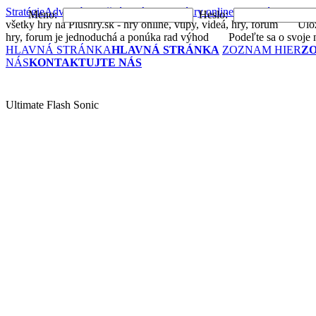
Stratégie
Adventúry
Akčné
Arkády
Bojové
hry online
Logické
Postrehov
Meno:
Heslo:
všetky hry na Plushry.sk - hry online, vtipy, videá, hry, forum
Uložte 
hry, forum je jednoduchá a ponúka rad výhod
Podeľte sa o svoje n
HLAVNÁ STRÁNKA
HLAVNÁ STRÁNKA
ZOZNAM HIER
Z
NÁS
KONTAKTUJTE NÁS
Ultimate Flash Sonic