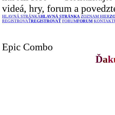
videá, hry, forum a povedzt
HLAVNÁ STRÁNKA
HLAVNÁ STRÁNKA
ZOZNAM HIER
Z
REGISTROVAŤ
REGISTROVAŤ
FORUM
FORUM
KONTAKTU
Epic Combo
Ď
a
k