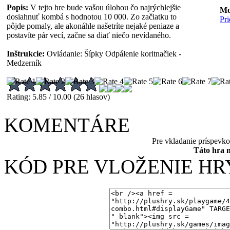
Popis:
V tejto hre bude vašou úlohou čo najrýchlejšie
Mo
dosiahnuť kombá s hodnotou 10 000. Zo začiatku to
Pr
pôjde pomaly, ale akonáhle našetríte nejaké peniaze a
postavíte pár vecí, začne sa diať niečo nevídaného.
Inštrukcie:
Ovládanie: Šípky Odpálenie koritnačiek -
Medzerník
Rating: 5.85 / 10.00 (26 hlasov)
KOMENTÁRE
Pre vkladanie príspevk
Táto hra 
KÓD PRE VLOŽENIE HR