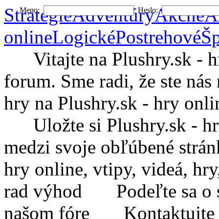
Stratégie
Adventúry
Akčné
A
Meno:
Heslo:
online
Logické
Postrehové
Šp
Vitajte na Plushry.sk - hry
forum. Sme radi, že ste nás 
hry na Plushry.sk - hry onli
Uložte si Plushry.sk - hry 
medzi svoje obľúbené strá
hry online, vtipy, videá, h
rad výhod
Podeľte sa o sv
našom fóre
Kontaktujte Plu