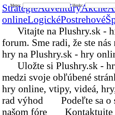
Stratégie
Adventúry
Akčné
A
Meno:
Heslo:
online
Logické
Postrehové
Šp
Vitajte na Plushry.sk - hry
forum. Sme radi, že ste nás 
hry na Plushry.sk - hry onli
Uložte si Plushry.sk - hry 
medzi svoje obľúbené strá
hry online, vtipy, videá, h
rad výhod
Podeľte sa o sv
našom fóre
Kontaktujte Plu