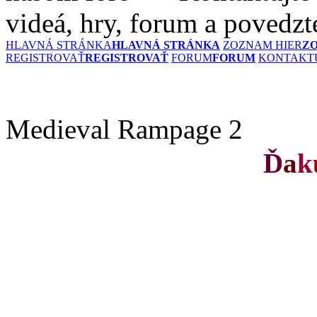
videá, hry, forum a povedzt
HLAVNÁ STRÁNKA
HLAVNÁ STRÁNKA
ZOZNAM HIER
Z
REGISTROVAŤ
REGISTROVAŤ
FORUM
FORUM
KONTAKTU
Medieval Rampage 2
Ď
a
k