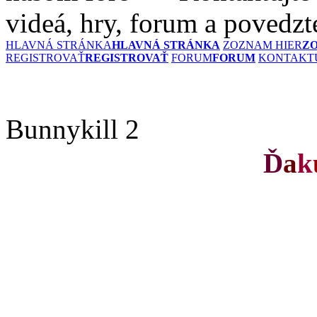
videá, hry, forum a povedzt
HLAVNÁ STRÁNKA
HLAVNÁ STRÁNKA
ZOZNAM HIER
Z
REGISTROVAŤ
REGISTROVAŤ
FORUM
FORUM
KONTAKTU
Bunnykill 2
Ď
a
k