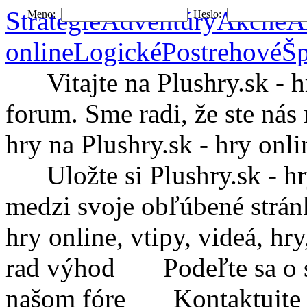
Stratégie
Adventúry
Akčné
A
Meno:
Heslo:
online
Logické
Postrehové
Šp
Vitajte na Plushry.sk - hry
forum. Sme radi, že ste nás 
hry na Plushry.sk - hry onli
Uložte si Plushry.sk - hry 
medzi svoje obľúbené strá
hry online, vtipy, videá, h
rad výhod
Podeľte sa o sv
našom fóre
Kontaktujte Plu