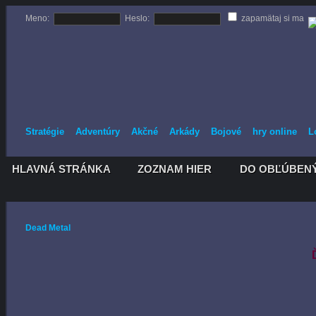
Meno:
Heslo:
zapamätaj si ma
Stratégie
Adventúry
Akčné
Arkády
Bojové
hry online
L
HLAVNÁ STRÁNKA
ZOZNAM HIER
DO OBĽÚBEN
HLAVNÁ STRÁNKA
ZOZNAM HIER
DO OBĽÚBEN
Dead Metal