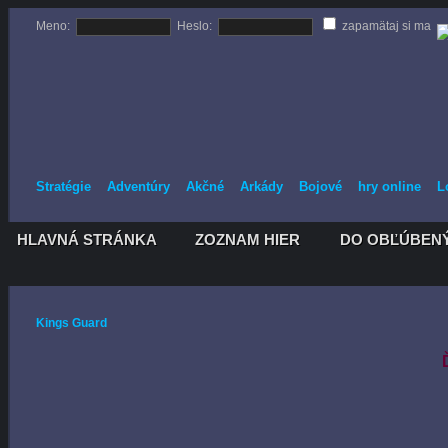
Meno:
Heslo:
zapamätaj si ma
Stratégie
Adventúry
Akčné
Arkády
Bojové
hry online
L
HLAVNÁ STRÁNKA
ZOZNAM HIER
DO OBĽÚBEN
HLAVNÁ STRÁNKA
ZOZNAM HIER
DO OBĽÚBEN
Kings Guard