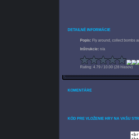
DETAILNÉ INFORMÁCIE
Popis:
Fly around, collect bombs a
Inštrukcie:
n/a
Rating: 4.79 / 10.00 (28 hlasov)
KOMENTÁRE
KÓD PRE VLOŽENIE HRY NA VAŠU ST