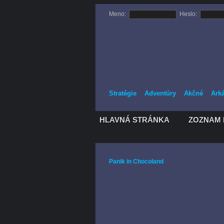
Meno:
Heslo:
Stratégie
Adventúry
Akčné
Ark
HLAVNÁ STRÁNKA
ZOZNAM 
HLAVNÁ STRÁNKA
ZOZNAM 
Panik in Chocoland