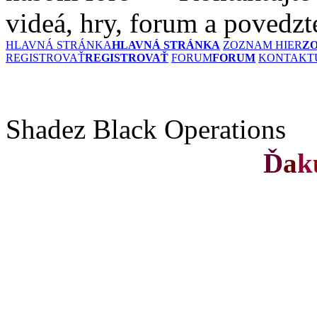
videá, hry, forum a povedzt
HLAVNÁ STRÁNKA
HLAVNÁ STRÁNKA
ZOZNAM HIER
Z
REGISTROVAŤ
REGISTROVAŤ
FORUM
FORUM
KONTAKTU
Shadez Black Operations
Ď
a
k