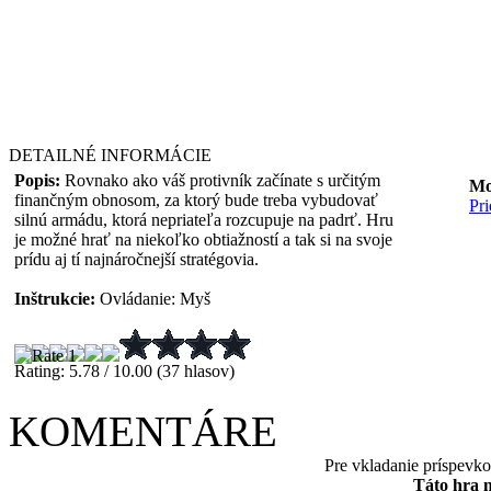
DETAILNÉ INFORMÁCIE
Popis:
Rovnako ako váš protivník začínate s určitým
Mo
finančným obnosom, za ktorý bude treba vybudovať
Pr
silnú armádu, ktorá nepriateľa rozcupuje na padrť. Hru
je možné hrať na niekoľko obtiažností a tak si na svoje
prídu aj tí najnáročnejší stratégovia.
Inštrukcie:
Ovládanie: Myš
Rating: 5.78 / 10.00 (37 hlasov)
KOMENTÁRE
Pre vkladanie príspevk
Táto hra 