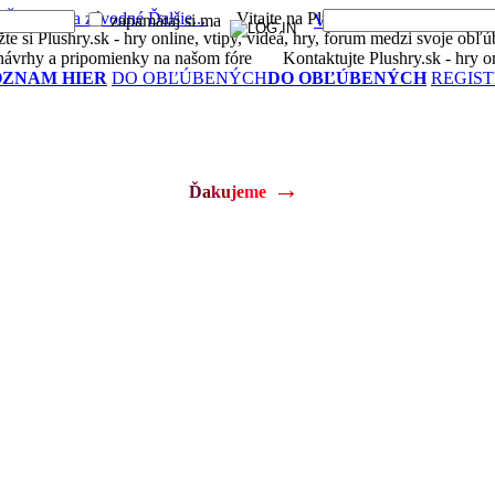
é
Športové a závodné
Ďalšie...
Vitajte na Plushry.sk - hry online, vtipy
zapamätaj si ma
Vytvoriť účet
Stratené h
si Plushry.sk - hry online, vtipy, videá, hry, forum medzi svoje obľú
ávrhy a pripomienky na našom fóre
Kontaktujte Plushry.sk - hry onli
OZNAM HIER
DO OBĽÚBENÝCH
DO OBĽÚBENÝCH
REGIS
→
Ď
a
k
u
j
e
m
e