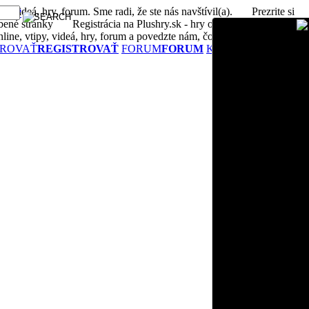
, videá, hry, forum. Sme radi, že ste nás navštívil(a).
Prezrite si
eslo?
bené stránky
Registrácia na Plushry.sk - hry online, vtipy, videá,
ne, vtipy, videá, hry, forum a povedzte nám, čo si myslíte
TROVAŤ
REGISTROVAŤ
FORUM
FORUM
KONTAKTUJTE