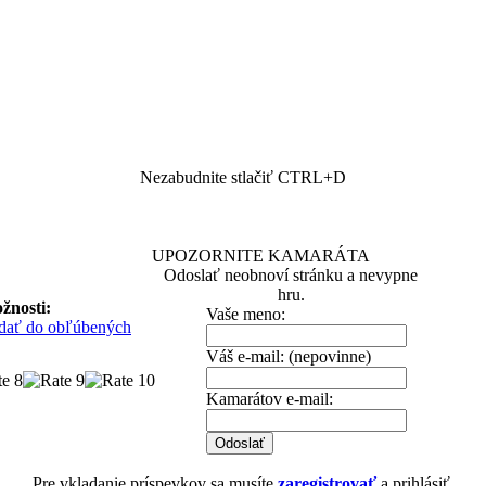
Nezabudnite stlačiť CTRL+D
UPOZORNITE KAMARÁTA
Odoslať neobnoví stránku a nevypne
hru.
žnosti:
Vaše meno:
idať do obľúbených
Váš e-mail: (nepovinne)
Kamarátov e-mail:
Pre vkladanie príspevkov sa musíte
zaregistrovať
a prihlásiť.