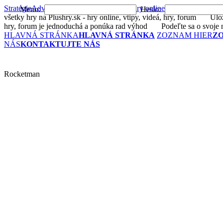
Stratégie
Adventúry
Akčné
Arkády
Bojové
hry online
Logické
Postrehov
Meno:
Heslo:
všetky hry na Plushry.sk - hry online, vtipy, videá, hry, forum
Uložte 
hry, forum je jednoduchá a ponúka rad výhod
Podeľte sa o svoje n
HLAVNÁ STRÁNKA
HLAVNÁ STRÁNKA
ZOZNAM HIER
Z
NÁS
KONTAKTUJTE NÁS
Rocketman