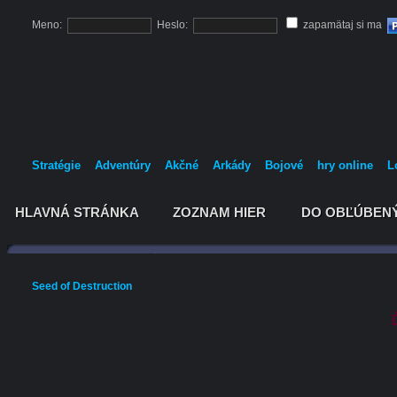
Meno:
Heslo:
zapamätaj si ma
Stratégie
Adventúry
Akčné
Arkády
Bojové
hry online
L
HLAVNÁ STRÁNKA
ZOZNAM HIER
DO OBĽÚBEN
HLAVNÁ STRÁNKA
ZOZNAM HIER
DO OBĽÚBEN
Seed of Destruction