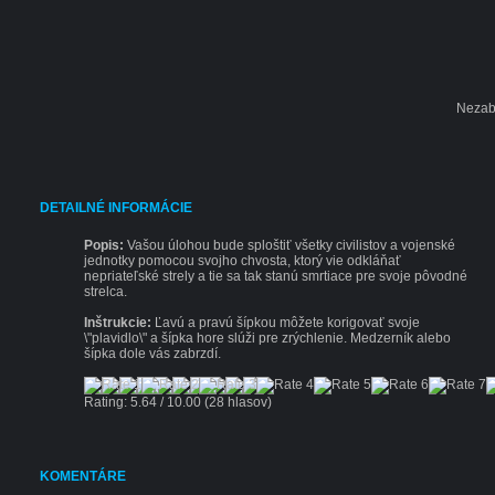
Nezab
DETAILNÉ INFORMÁCIE
Popis:
Vašou úlohou bude sploštiť všetky civilistov a vojenské
jednotky pomocou svojho chvosta, ktorý vie odkláňať
nepriateľské strely a tie sa tak stanú smrtiace pre svoje pôvodné
strelca.
Inštrukcie:
Ľavú a pravú šípkou môžete korigovať svoje
\"plavidlo\" a šípka hore slúži pre zrýchlenie. Medzerník alebo
šípka dole vás zabrzdí.
Rating: 5.64 / 10.00 (28 hlasov)
KOMENTÁRE