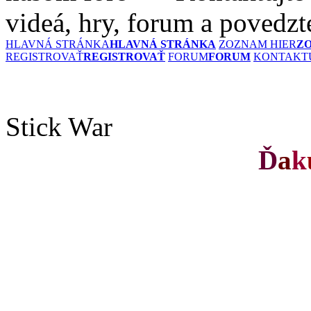
videá, hry, forum a povedzt
HLAVNÁ STRÁNKA
HLAVNÁ STRÁNKA
ZOZNAM HIER
Z
REGISTROVAŤ
REGISTROVAŤ
FORUM
FORUM
KONTAKTU
Stick War
Ď
a
k