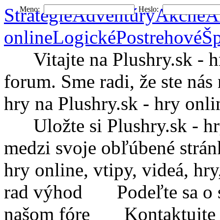
Stratégie
Adventúry
Akčné
A
Meno:
Heslo:
online
Logické
Postrehové
Šp
Vitajte na Plushry.sk - hry
forum. Sme radi, že ste nás 
hry na Plushry.sk - hry onli
Uložte si Plushry.sk - hry 
medzi svoje obľúbené strá
hry online, vtipy, videá, h
rad výhod
Podeľte sa o sv
našom fóre
Kontaktujte Plu