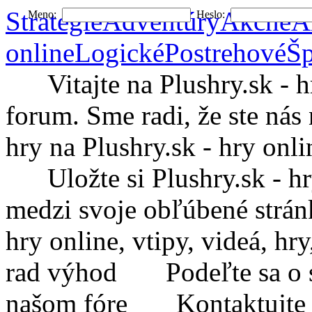
Stratégie
Adventúry
Akčné
A
Meno:
Heslo:
online
Logické
Postrehové
Šp
Vitajte na Plushry.sk - hry
forum. Sme radi, že ste nás 
hry na Plushry.sk - hry onli
Uložte si Plushry.sk - hry 
medzi svoje obľúbené strá
hry online, vtipy, videá, h
rad výhod
Podeľte sa o sv
našom fóre
Kontaktujte Plu