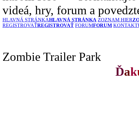
videá, hry, forum a povedzt
HLAVNÁ STRÁNKA
HLAVNÁ STRÁNKA
ZOZNAM HIER
Z
REGISTROVAŤ
REGISTROVAŤ
FORUM
FORUM
KONTAKTU
Zombie Trailer Park
Ď
a
k