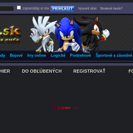
zapamätaj si ma
Vytvoriť účet
Stratené heslo?
ády
Bojové
hry online
Logické
Postrehové
Športové a závodné
HIER
DO OBĽÚBENÝCH
REGISTROVAŤ
F
HIER
DO OBĽÚBENÝCH
REGISTROVAŤ
F
→
Ď
a
k
u
j
e
m
e