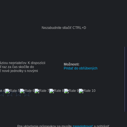
Nezabudnite stlačiť CTRL+D
ziou nepriateľov. K dispozícii
Možnosti:
ď raz za čas skočíte do
Pridať do obľúbených
ť nové jednotky s novými
Pre vkladanie príspevkov sa musíte
zaregistrovať
a prihlásiť.