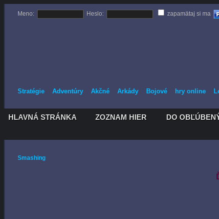
Meno:
Heslo:
zapamätaj si ma
Stratégie
Adventúry
Akčné
Arkády
Bojové
hry online
L
HLAVNÁ STRÁNKA
ZOZNAM HIER
DO OBĽÚBEN
HLAVNÁ STRÁNKA
ZOZNAM HIER
DO OBĽÚBEN
Smashing