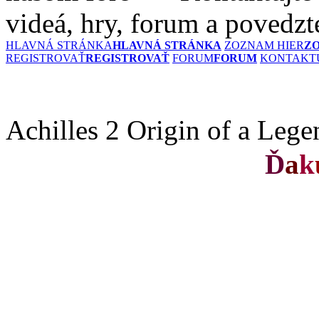
videá, hry, forum a povedzt
HLAVNÁ STRÁNKA
HLAVNÁ STRÁNKA
ZOZNAM HIER
Z
REGISTROVAŤ
REGISTROVAŤ
FORUM
FORUM
KONTAKTU
Achilles 2 Origin of a Lege
Ď
a
k