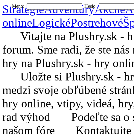
Stratégie
Adventúry
Akčné
A
Meno:
Heslo:
online
Logické
Postrehové
Šp
Vitajte na Plushry.sk - hry
forum. Sme radi, že ste nás 
hry na Plushry.sk - hry onli
Uložte si Plushry.sk - hry 
medzi svoje obľúbené strá
hry online, vtipy, videá, h
rad výhod
Podeľte sa o sv
našom fóre
Kontaktujte Plu