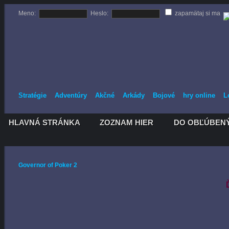
Meno:
Heslo:
zapamätaj si ma
Stratégie
Adventúry
Akčné
Arkády
Bojové
hry online
L
HLAVNÁ STRÁNKA
ZOZNAM HIER
DO OBĽÚBEN
HLAVNÁ STRÁNKA
ZOZNAM HIER
DO OBĽÚBEN
Governor of Poker 2