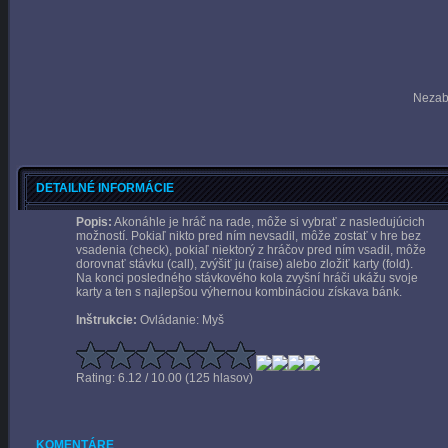
Nezab
DETAILNÉ INFORMÁCIE
Popis:
Akonáhle je hráč na rade, môže si vybrať z nasledujúcich
možností. Pokiaľ nikto pred ním nevsadil, môže zostať v hre bez
vsadenia (check), pokiaľ niektorý z hráčov pred ním vsadil, môže
dorovnať stávku (call), zvýšiť ju (raise) alebo zložiť karty (fold).
Na konci posledného stávkového kola zvyšní hráči ukážu svoje
karty a ten s najlepšou výhernou kombináciou získava bánk.
Inštrukcie:
Ovládanie: Myš
Rating: 6.12 / 10.00 (125 hlasov)
KOMENTÁRE