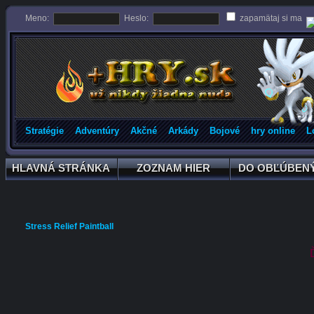
Meno:
Heslo:
zapamätaj si ma
Stratégie
Adventúry
Akčné
Arkády
Bojové
hry online
L
HLAVNÁ STRÁNKA
ZOZNAM HIER
DO OBĽÚBEN
HLAVNÁ STRÁNKA
ZOZNAM HIER
DO OBĽÚBEN
Stress Relief Paintball