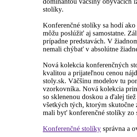
dominantou väčšiny obývacích i
stolíky.
Konferenčné stolíky sa hodí ako
môžu poslúžiť aj samostatne. Zá
prípadne predstavách. V žiadnom
nemali chýbať v absolútne žiadn
Nová kolekcia konferenčných stol
kvalitou a prijateľnou cenou náj
stoly.sk. Väčšinu modelov tu p
vzorkovníka. Nová kolekcia prin
so sklenenou doskou a ďalej tiež
všetkých tých, ktorým skutočne z
mali byť konferenčné stolíky zo 
Konferenčné stolíky
správna a o