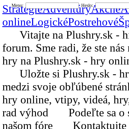
Stratégie
Adventúry
Akčné
A
Meno:
Heslo:
online
Logické
Postrehové
Šp
Vitajte na Plushry.sk - hry
forum. Sme radi, že ste nás 
hry na Plushry.sk - hry onli
Uložte si Plushry.sk - hry 
medzi svoje obľúbené strá
hry online, vtipy, videá, h
rad výhod
Podeľte sa o sv
našom fóre
Kontaktujte Plu