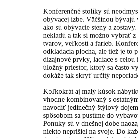
Konferenčné stolíky sú neodmys
obývacej izbe. Väčšinou bývajú
ako sú obývacie steny a zostavy
nekladú a tak si možno vybrať z 
tvarov, veľkostí a farieb. Konfe
odkladacia plocha, ale tiež je to
dizajnové prvky, ladiace s celou
úložný priestor, ktorý sa často v
dokáže tak skryť určitý neporiad
Koľkokrát aj malý kúsok nábytku
vhodne kombinovaný s ostatnými
navodiť jedinečný štýlový dojem
spôsobom sa pustíme do vybavo
Ponuky sú v dnešnej dobe naozaj 
niekto neprišiel na svoje. Do kaž