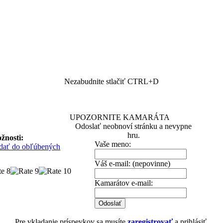
Nezabudnite stlačiť CTRL+D
UPOZORNITE KAMARÁTA
Odoslať neobnoví stránku a nevypne
hru.
žnosti:
Vaše meno:
idať do obľúbených
Váš e-mail: (nepovinne)
Kamarátov e-mail:
Pre vkladanie príspevkov sa musíte
zaregistrovať
a prihlásiť.