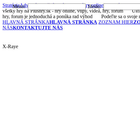
Stratégie
Adventúry
Akčné
Arkády
Bojové
hry online
Logické
Postrehov
Meno:
Heslo:
všetky hry na Plushry.sk - hry online, vtipy, videá, hry, forum
Uložte 
hry, forum je jednoduchá a ponúka rad výhod
Podeľte sa o svoje n
HLAVNÁ STRÁNKA
HLAVNÁ STRÁNKA
ZOZNAM HIER
Z
NÁS
KONTAKTUJTE NÁS
X-Raye