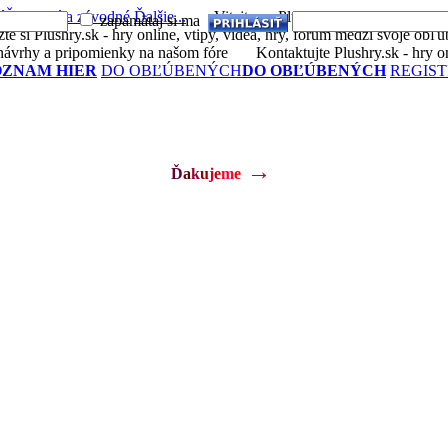
é
Športové a závodné
Ďalšie...
Vitajte na Plushry.sk - hry online, vtipy
zapamätaj si ma
Vytvoriť účet
Strate
si Plushry.sk - hry online, vtipy, videá, hry, forum medzi svoje obľú
ávrhy a pripomienky na našom fóre
Kontaktujte Plushry.sk - hry onli
OZNAM HIER
DO OBĽÚBENÝCH
DO OBĽÚBENÝCH
REGIS
→
Ď
a
k
u
j
e
m
e