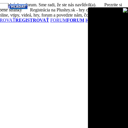
, videá, hry, forum. Sme radi, že ste nás navštívil(a).
Prezrite si
né heslo?
bené stránky
Registrácia na Plushry.sk - hry online, vtipy, videá,
ne, vtipy, videá, hry, forum a povedzte nám, čo si myslíte
TROVAŤ
REGISTROVAŤ
FORUM
FORUM
KONTAKTUJTE